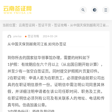
当前位置：
云南签证网
签证干货
签证攻略
从中国天保到越南河江省,如何办签证
>
>
>
ynvisa
签证攻略
2024-03-24
从中国天保到越南河江省,如何办签证
到你所去的国家驻华领事馆办理，需要的材料如下
1护照：有效期应在六个月以上（从出国日期开始计算），
并至少有一张空白签证页。同时提交护照照片页复印件。
2在职证明：申请人若为在职员工，必须提供由就职公司出
具的在职证明信原件一份。证明信中需注明公司同意其休
假，并详细注明申请者在该公司任职时间、职务及工资。
在职证明信必须列有公司及有关联系人的地址、电话和传
真号码。信函加盖公章。
3中国身份证：原件及复印件。