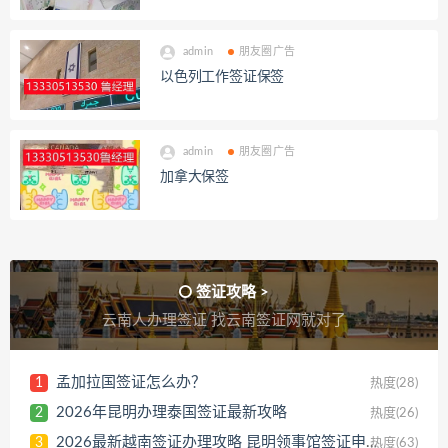
admin
朋友圈广告
以色列工作签证保签
admin
朋友圈广告
加拿大保签
签证攻略 >
云南人办理签证 找云南签证网就对了
孟加拉国签证怎么办？
1
热度(28)
2026年昆明办理泰国签证最新攻略
2
热度(26)
2026最新越南签证办理攻略 昆明领事馆签证申请流程
3
热度(63)